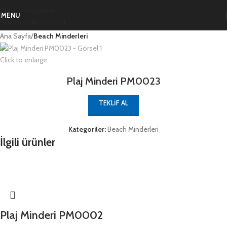
Skip to navigation
MENU
Skip to main content
Ana Sayfa
Beach Minderleri
Click to enlarge
Plaj Minderi PM0023
TEKLIF AL
Kategoriler:
Beach Minderleri
İlgili ürünler
Plaj Minderi PM0002